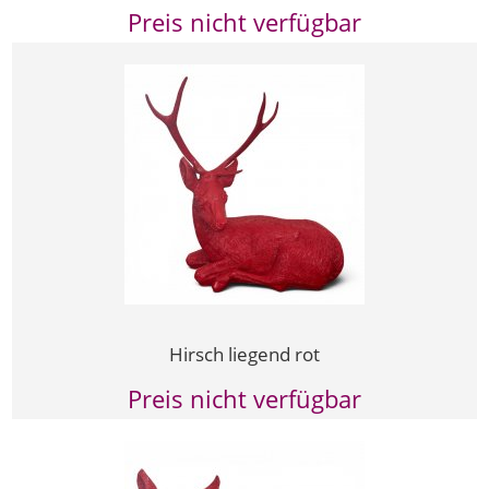
Preis nicht verfügbar
Hirsch liegend rot
Preis nicht verfügbar