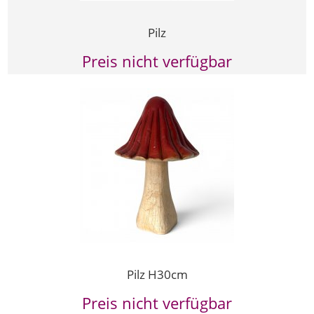
Pilz
Preis nicht verfügbar
Pilz H30cm
Preis nicht verfügbar