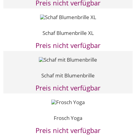
Preis nicht verfügbar
Schaf Blumenbrille XL
Preis nicht verfügbar
Schaf mit Blumenbrille
Preis nicht verfügbar
Frosch Yoga
Preis nicht verfügbar