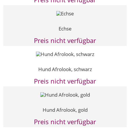
Echse
Preis nicht verfügbar
Hund Afrolook, schwarz
Preis nicht verfügbar
Hund Afrolook, gold
Preis nicht verfügbar