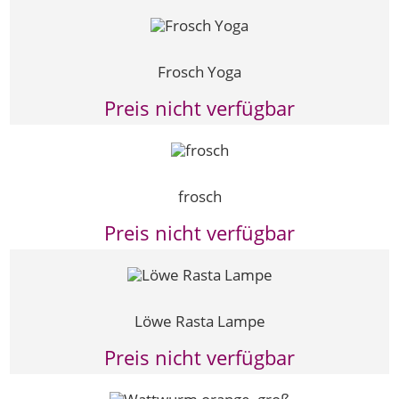
Frosch Yoga
Preis nicht verfügbar
frosch
Preis nicht verfügbar
Löwe Rasta Lampe
Preis nicht verfügbar