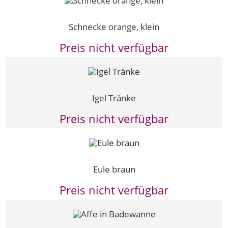
Schnecke orange, klein
Preis nicht verfügbar
Igel Tränke
Preis nicht verfügbar
Eule braun
Preis nicht verfügbar