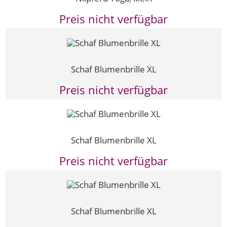
Preis nicht verfügbar
Schaf Blumenbrille XL
Preis nicht verfügbar
Schaf Blumenbrille XL
Preis nicht verfügbar
Schaf Blumenbrille XL