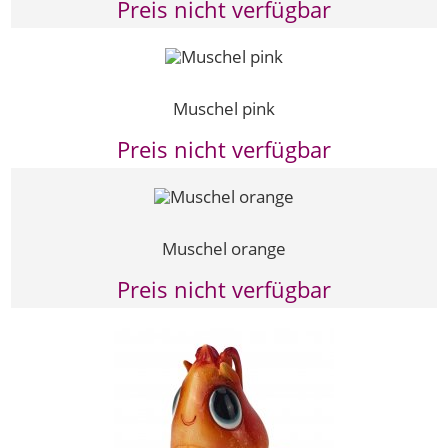
Preis nicht verfügbar
Muschel pink
Preis nicht verfügbar
Muschel orange
Preis nicht verfügbar