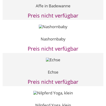
Affe in Badewanne
Preis nicht verfügbar
Nashornbaby
Preis nicht verfügbar
Echse
Preis nicht verfügbar
Nilpferd Yoga, klein