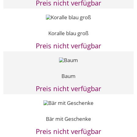
Preis nicht verfügbar
Koralle blau groß
Preis nicht verfügbar
Baum
Preis nicht verfügbar
Bär mit Geschenke
Preis nicht verfügbar